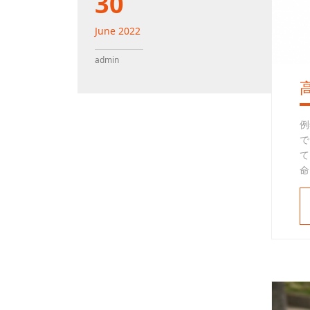
30
June
2022
admin
例
で
て
命