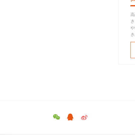
高
き
や
き