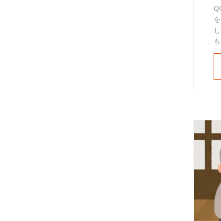
Q
を
し
も