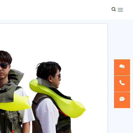
工程防护系列
微信客
服
官方热
线
淘宝旺
旺