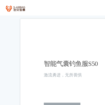
全部
智能气囊钓鱼服S50
激流勇进，无所畏惧