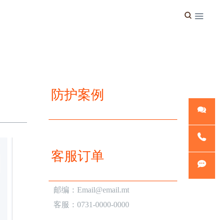
防护案例
微信客
客服订单
服
官方热
邮编：Email@email.mt
线
淘宝旺
客服：0731-0000-0000
旺